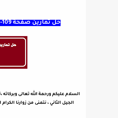
حل تمارين صفحة 109-110 الفرنسية سنة رابعة متوسط
السلام عليكم ورحمة الله تعالى وبركاته 
الجيل الثاني ، نتمنى من زوارنا الك