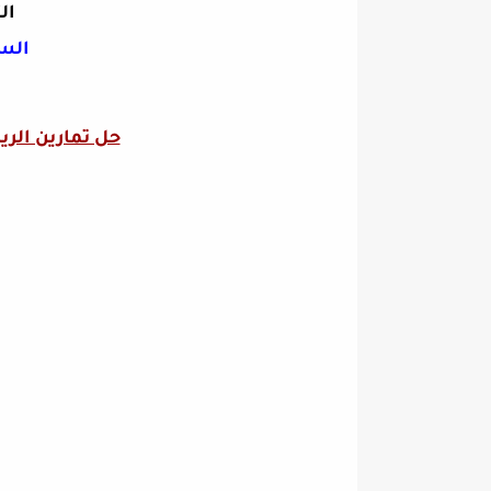
ال
الس
حل تمارين الر