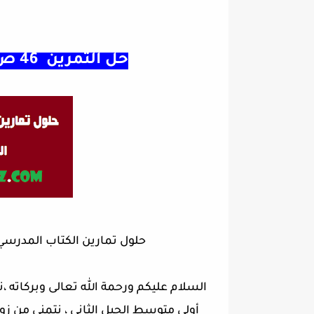
حل التمرين 46 ص 50 رياضيات سنة 1 متوسط
حلول تمارين الكتاب المدرسي
السلام عليكم ورحمة الله تعالى وبركاته 
أولى متوسط الجيل الثاني ، نتمنى من ز