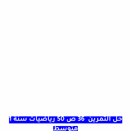
حل التمرين 36 ص 50 رياضيات سنة 1
متوسط