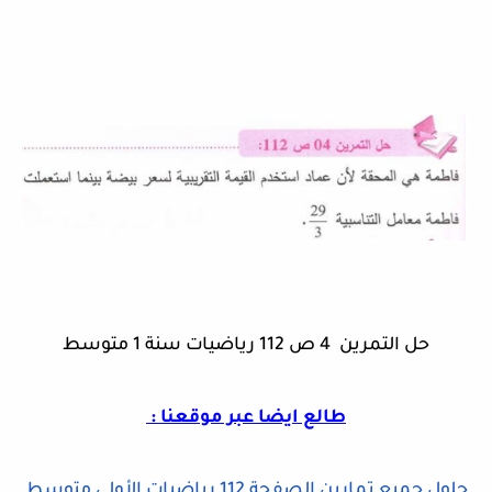
حل التمرين 4 ص 112 رياضيات سنة 1 متوسط
طالع ايضا عبر موقعنا :
حلول جميع تمارين الصفحة 112 رياضيات الأولى متوسط