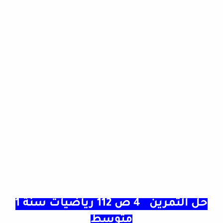
حل التمرين 4 ص 112 رياضيات سنة 1
متوسط