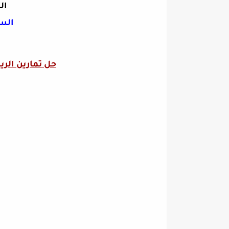
ال
الس
حل تمارين الر