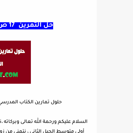
حل التمرين 17 ص 63 رياضيات سنة 1 متوسط
حلول تمارين الكتاب المدرسي
السلام عليكم ورحمة الله تعالى وبركاته 
أولى متوسط الجيل الثاني ، نتمنى من ز